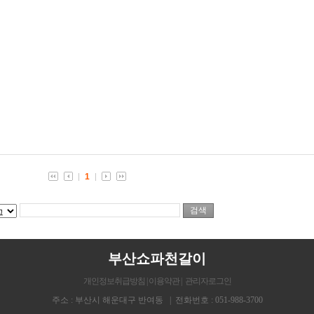
1
부산쇼파천갈이
개인정보취급방침 |
이용약관 |
관리자로그인
주소 : 부산시 해운대구 반여동 | 전화번호 : 051-988-3700