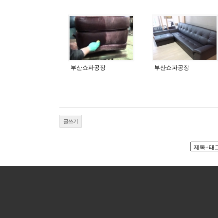
부산쇼파공장
부산쇼파공장
글쓰기